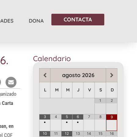
CONTACTA
DADES
DONA
6.
Calendario
agosto
2026
L
M
M
J
V
S
D
ganizado
1
2
a
Carta
3
4
5
6
7
8
9
•
•
•
ban, en
10
11
12
13
14
15
16
del COF