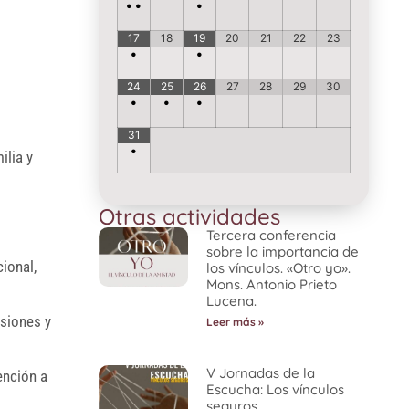
•
•
•
17
18
19
20
21
22
23
•
•
24
25
26
27
28
29
30
•
•
•
31
•
ilia y
Otras actividades
Tercera conferencia
sobre la importancia de
ional,
los vínculos. «Otro yo».
Mons. Antonio Prieto
Lucena.
isiones y
Leer más »
V Jornadas de la
ención a
Escucha: Los vínculos
seguros